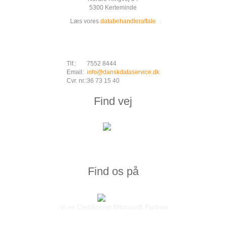
5300 Kerteminde
Læs vores
databehandleraftale
Tlf.:
7552 8444
Email:
info@danskdataservice.dk
Cvr. nr.:
36 73 15 40
Find vej
Find os på
-Vi er Certificeret Microsoft Partner