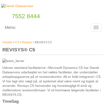
7552 8444
Menu
Toggle
Forside
>
C5
>
Revisor
>
REVISYS C5
REVISYS® C5
Udover standard faciliteterne i Microsoft Dynamics C5 har Dansk
Dataservice udarbejdet en hel række faciliteter, der understøtter
arbejdsopgaverne på et revisionskontor. Alt er fuldt integreret i C5.
Vi har lagt stor vægt på, at systemet skal være nemt og logisk at
anvende. Revisys C5 henvender sig hovedsagligt til små og
mellemstore revisionsfirmaer. Vi vil fremhæve følgende faciliteter i
REVISYS C5:
TimeSag